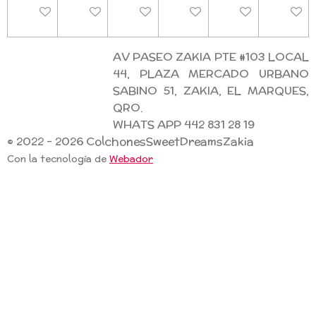
Deshabilitado
Deshabilitado
Deshabilitado
Deshabilitado
Deshabilitado
Deshab
AV PASEO ZAKIA PTE #103 LOCAL
44, PLAZA MERCADO URBANO
SABINO 51, ZAKIA, EL MARQUES,
QRO.
WHATS APP 442 831 28 19
© 2022 - 2026 ColchonesSweetDreamsZakia
Con la tecnología de
Webador