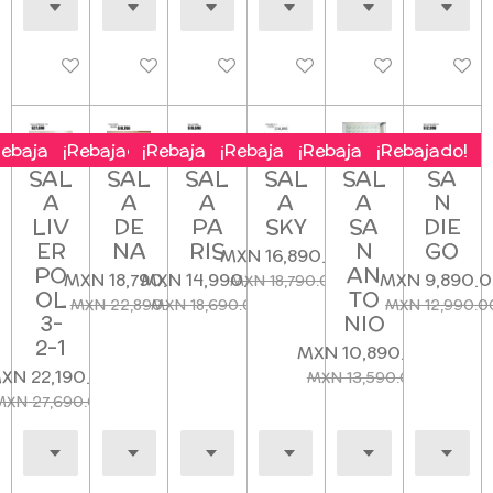
Deshabilitado
Deshabilitado
Deshabilitado
Deshabilitado
Deshabilitado
Deshab
Rebajado!
¡Rebajado!
¡Rebajado!
¡Rebajado!
¡Rebajado!
¡Rebajado!
SAL
SAL
SAL
SAL
SAL
SA
A
A
A
A
A
N
LIV
DE
PA
SKY
SA
DIE
ER
NA
RIS
N
GO
MXN 16,890.00
PO
AN
MXN 18,790.00
MXN 14,990.00
MXN 9,890.
MXN 18,790.00
OL
TO
MXN 22,890.00
MXN 18,690.00
MXN 12,990.0
3-
NIO
2-1
MXN 10,890.00
XN 22,190.00
MXN 13,590.00
MXN 27,690.00