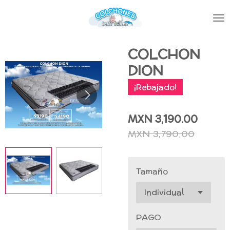
Ir
al
contenido
principal
COLCHON
DION
¡Rebajado!
MXN 3,190.00
MXN 3,790.00
Tamaño
PAGO