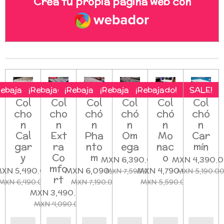
Crea tu propia página web con
Webador
Rebajado!
¡Rebajado!
¡Rebajado!
¡Rebajado!
¡Rebajado!
SALE!
Col
Col
Col
Col
Col
Col
cho
cho
chó
chó
chó
chó
n
n
n
n
n
n
Cal
Ext
Pha
Om
Mo
Car
gar
ra
nto
ega
nac
mín
y
Co
m
o
MXN 6,390.00
MXN 4,390.
mfo
XN 5,490.00
MXN 6,090.00
MXN 4,790.00
MXN 7,590.00
MXN 5,190.0
rt
MXN 6,490.00
MXN 7,190.00
MXN 5,590.00
MXN 3,490.00
MXN 4,090.00