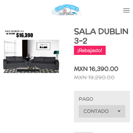
Ir
al
contenido
principal
SALA DUBLIN
3-2
¡Rebajado!
MXN 16,390.00
MXN 19,290.00
PAGO