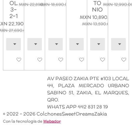
OL
TO
MXN 22,890.00
MXN 18,690.00
MXN 12,990.0
3-
NIO
2-1
MXN 10,890.00
XN 22,190.00
MXN 13,590.00
MXN 27,690.00
Deshabilitado
Deshabilitado
Deshabilitado
Deshabilitado
Deshabilitado
Deshab
AV PASEO ZAKIA PTE #103 LOCAL
44, PLAZA MERCADO URBANO
SABINO 51, ZAKIA, EL MARQUES,
QRO.
WHATS APP 442 831 28 19
© 2022 - 2026 ColchonesSweetDreamsZakia
Con la tecnología de
Webador