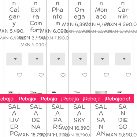
n
n
n
n
n
n
Cal
Ext
Pha
Om
Mon
Car
gar
ra
nto
ega
aco
mín
y
Com
m
MXN 6,390.00
MXN 4,790.00
MXN 4,390.
fort
XN 5,490.00
MXN 6,090.00
MXN 7,590.00
MXN 5,590.00
MXN 5,190.0
MXN 3,490.00
MXN 6,490.00
MXN 7,190.00
MXN 4,090.00
Deshabilitado
Deshabilitado
Deshabilitado
Deshabilitado
Deshabilitado
Deshab
Rebajado!
¡Rebajado!
¡Rebajado!
¡Rebajado!
¡Rebajado!
¡Rebajado!
SAL
SAL
SAL
SAL
SAL
SA
A
A
A
A
A
N
LIV
DE
PA
SKY
SA
DIE
ER
NA
RIS
N
GO
MXN 16,890.00
PO
AN
MXN 18,790.00
MXN 14,990.00
MXN 9,890.
MXN 18,790.00