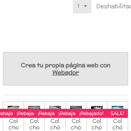
Deshabilita
Crea tu propia página web con
Webador
Rebajado!
¡Rebajado!
¡Rebajado!
¡Rebajado!
¡Rebajado!
SALE!
Col
Col
Col
Col
Col
Col
cho
cho
chó
chó
chó
chó