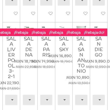
Deshabilitado
Deshabilitado
Deshabilitado
Deshabilitado
Deshabilitado
Deshab
Rebajado!
¡Rebajado!
¡Rebajado!
¡Rebajado!
¡Rebajado!
¡Rebajado!
SAL
SAL
SAL
SAL
SAL
SA
A
A
A
A
A
N
LIV
DE
PA
SKY
SA
DIE
ER
NA
RIS
N
GO
MXN 16,890.00
PO
AN
MXN 18,790.00
MXN 14,990.00
MXN 9,890.
MXN 18,790.00
OL
TO
MXN 22,890.00
MXN 18,690.00
MXN 12,990.0
3-
NIO
2-1
MXN 10,890.00
XN 22,190.00
MXN 13,590.00
MXN 27,690.00