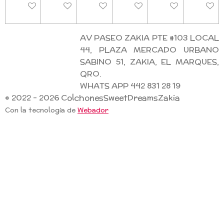
Deshabilitado
Deshabilitado
Deshabilitado
Deshabilitado
Deshabilitado
Deshab
AV PASEO ZAKIA PTE #103 LOCAL
44, PLAZA MERCADO URBANO
SABINO 51, ZAKIA, EL MARQUES,
QRO.
WHATS APP 442 831 28 19
© 2022 - 2026 ColchonesSweetDreamsZakia
Con la tecnología de
Webador