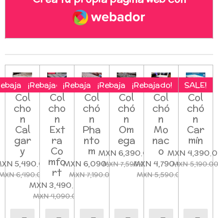
Webador
Rebajado!
¡Rebajado!
¡Rebajado!
¡Rebajado!
¡Rebajado!
SALE!
Col
Col
Col
Col
Col
Col
cho
cho
chó
chó
chó
chó
n
n
n
n
n
n
Cal
Ext
Pha
Om
Mo
Car
gar
ra
nto
ega
nac
mín
y
Co
m
o
MXN 6,390.00
MXN 4,390.
mfo
XN 5,490.00
MXN 6,090.00
MXN 4,790.00
MXN 7,590.00
MXN 5,190.0
rt
MXN 6,490.00
MXN 7,190.00
MXN 5,590.00
MXN 3,490.00
MXN 4,090.00