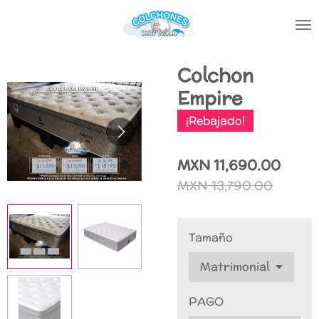
Ir
al
contenido
principal
Colchon
Empire
¡Rebajado!
MXN 11,690.00
MXN 13,790.00
Tamaño
PAGO