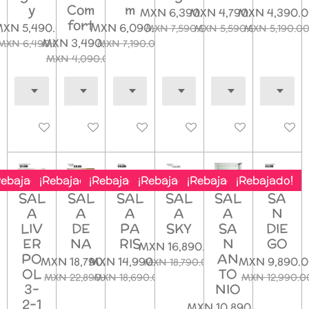
y
Com
m
MXN 6,390.00
MXN 4,790.00
MXN 4,390.
fort
XN 5,490.00
MXN 6,090.00
MXN 7,590.00
MXN 5,590.00
MXN 5,190.0
MXN 3,490.00
MXN 6,490.00
MXN 7,190.00
MXN 4,090.00
Deshabilitado
Deshabilitado
Deshabilitado
Deshabilitado
Deshabilitado
Deshab
Rebajado!
¡Rebajado!
¡Rebajado!
¡Rebajado!
¡Rebajado!
¡Rebajado!
SAL
SAL
SAL
SAL
SAL
SA
A
A
A
A
A
N
LIV
DE
PA
SKY
SA
DIE
ER
NA
RIS
N
GO
MXN 16,890.00
PO
AN
MXN 18,790.00
MXN 14,990.00
MXN 9,890.
MXN 18,790.00
OL
TO
MXN 22,890.00
MXN 18,690.00
MXN 12,990.0
3-
NIO
2-1
MXN 10,890.00