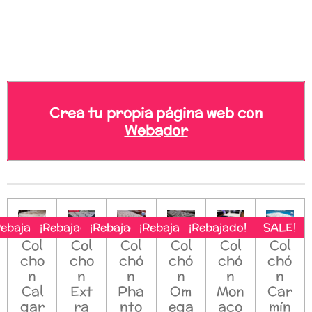
Crea tu propia página web con
Webador
Rebajado!
¡Rebajado!
¡Rebajado!
¡Rebajado!
¡Rebajado!
SALE!
Col
Col
Col
Col
Col
Col
cho
cho
chó
chó
chó
chó
n
n
n
n
n
n
Cal
Ext
Pha
Om
Mon
Car
gar
ra
nto
ega
aco
mín