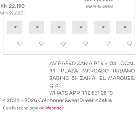
XN 22,190.00
MXN 13,590.00
MXN 27,690.00
Deshabilitado
Deshabilitado
Deshabilitado
Deshabilitado
Deshabilitado
Deshab
AV PASEO ZAKIA PTE #103 LOCAL
44, PLAZA MERCADO URBANO
SABINO 51, ZAKIA, EL MARQUES,
QRO.
WHATS APP 442 831 28 19
© 2022 - 2026 ColchonesSweetDreamsZakia
Con la tecnología de
Webador