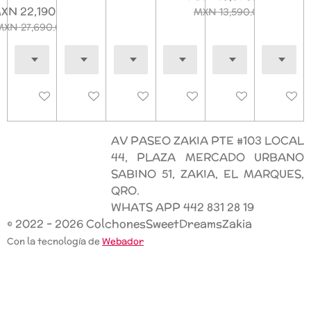
XN 22,190.00
MXN 13,590.00
MXN 27,690.00
Deshabilitado
Deshabilitado
Deshabilitado
Deshabilitado
Deshabilitado
Deshab
AV PASEO ZAKIA PTE #103 LOCAL
44, PLAZA MERCADO URBANO
SABINO 51, ZAKIA, EL MARQUES,
QRO.
WHATS APP 442 831 28 19
© 2022 - 2026 ColchonesSweetDreamsZakia
Con la tecnología de
Webador