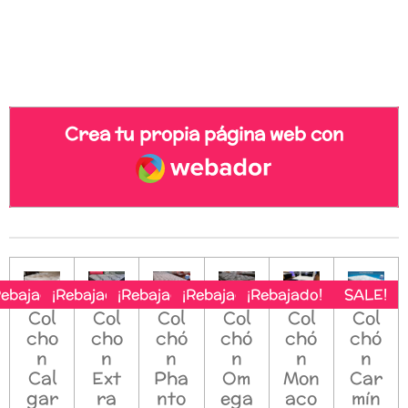
Crea tu propia página web con
Webador
Rebajado!
¡Rebajado!
¡Rebajado!
¡Rebajado!
¡Rebajado!
SALE!
Col
Col
Col
Col
Col
Col
cho
cho
chó
chó
chó
chó
n
n
n
n
n
n
Cal
Ext
Pha
Om
Mon
Car
gar
ra
nto
ega
aco
mín