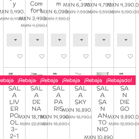
y
Com
m
MXN 6,390.00
MXN 4,790.00
MXN 4,390.
fort
XN 5,490.00
MXN 6,090.00
MXN 7,590.00
MXN 5,590.00
MXN 5,190.0
MXN 3,490.00
MXN 6,490.00
MXN 7,190.00
MXN 4,090.00
Deshabilitado
Deshabilitado
Deshabilitado
Deshabilitado
Deshabilitado
Deshab
Rebajado!
¡Rebajado!
¡Rebajado!
¡Rebajado!
¡Rebajado!
¡Rebajado!
SAL
SAL
SAL
SAL
SAL
SA
A
A
A
A
A
N
LIV
DE
PA
SKY
SA
DIE
ER
NA
RIS
N
GO
MXN 16,890.00
PO
AN
MXN 18,790.00
MXN 14,990.00
MXN 9,890.
MXN 18,790.00
OL
TO
MXN 22,890.00
MXN 18,690.00
MXN 12,990.0
3-
NIO
2-1
MXN 10,890.00