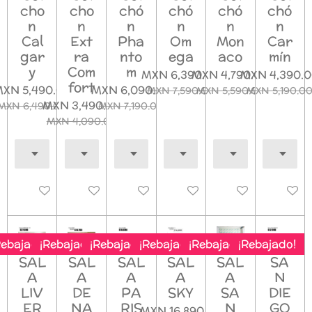
cho
cho
chó
chó
chó
chó
n
n
n
n
n
n
Cal
Ext
Pha
Om
Mon
Car
gar
ra
nto
ega
aco
mín
y
Com
m
MXN 6,390.00
MXN 4,790.00
MXN 4,390.
fort
XN 5,490.00
MXN 6,090.00
MXN 7,590.00
MXN 5,590.00
MXN 5,190.0
MXN 3,490.00
MXN 6,490.00
MXN 7,190.00
MXN 4,090.00
Deshabilitado
Deshabilitado
Deshabilitado
Deshabilitado
Deshabilitado
Deshab
Rebajado!
¡Rebajado!
¡Rebajado!
¡Rebajado!
¡Rebajado!
¡Rebajado!
SAL
SAL
SAL
SAL
SAL
SA
A
A
A
A
A
N
LIV
DE
PA
SKY
SA
DIE
ER
NA
RIS
N
GO
MXN 16,890.00