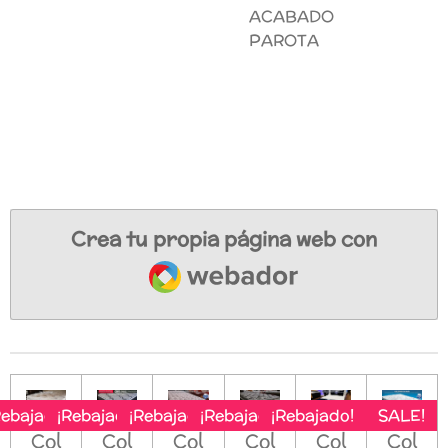
ACABADO
PAROTA
Crea tu propia página web con
Webador
Rebajado!
¡Rebajado!
¡Rebajado!
¡Rebajado!
¡Rebajado!
SALE!
Col
Col
Col
Col
Col
Col