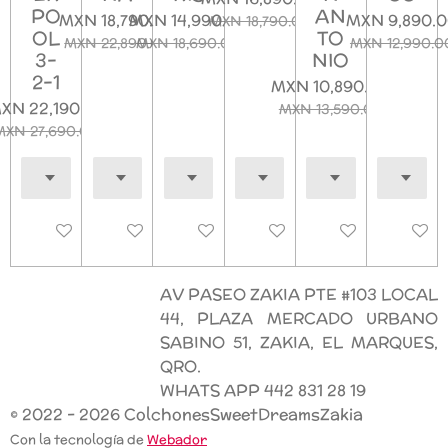
PO
AN
MXN 18,790.00
MXN 14,990.00
MXN 9,890.
MXN 18,790.00
OL
TO
MXN 22,890.00
MXN 18,690.00
MXN 12,990.0
3-
NIO
2-1
MXN 10,890.00
XN 22,190.00
MXN 13,590.00
MXN 27,690.00
Deshabilitado
Deshabilitado
Deshabilitado
Deshabilitado
Deshabilitado
Deshab
AV PASEO ZAKIA PTE #103 LOCAL
44, PLAZA MERCADO URBANO
SABINO 51, ZAKIA, EL MARQUES,
QRO.
WHATS APP 442 831 28 19
© 2022 - 2026 ColchonesSweetDreamsZakia
Con la tecnología de
Webador